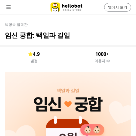
앱에서 보기
박향옥 철학관
임신 궁합: 택일과 길일
4.9
1000+
별점
이용자 수