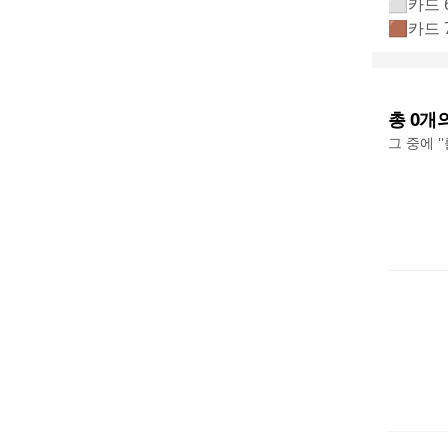
⬜카드 
🟫카드 
총
0
개
그 중에 '