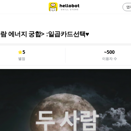
앱
사람 에너지 궁합> :일곱카드선택♥️
5
~500
별점
이용자 수