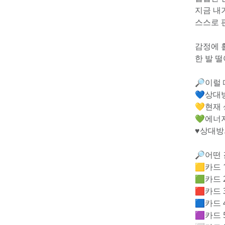
지금 내
스스로 
감정에 
한 발 
🔎이럴 
💙상대
💛현재
💚에너
♥️상대
🔎어떤 
🟨카드 
🟩카드 
🟥카드 
🟦카드 
🟪카드 