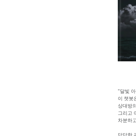
"달빛 아
이 챗봇
상대방의
그리고 
차분하고
답답한 