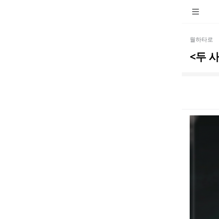
월하타로
<두 