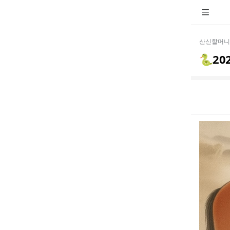
산신할머니
🐍20