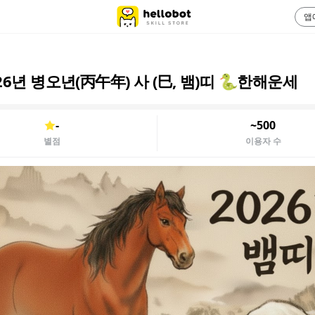
앱
26년 병오년(丙午年) 사 (巳, 뱀)띠 🐍한해운세
-
~500
별점
이용자 수