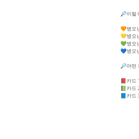
🔎이럴 
🧡병오
💛병오
💚병오
💙병오
🔎어떤 
📕카드
📗카드
📘카드 