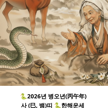
🐍2026년 병오년(丙午年) 
사 (巳, 뱀)띠 🐍한해운세  