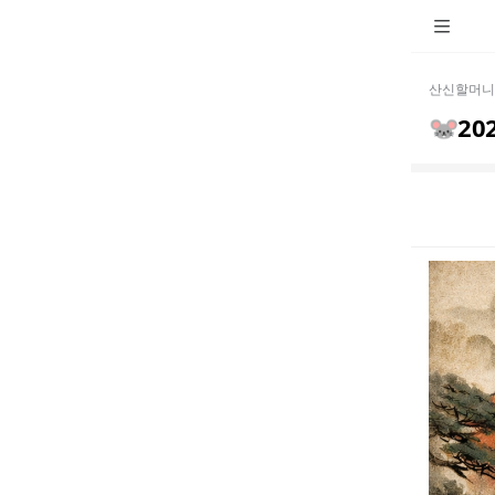
산신할머니
🐭20