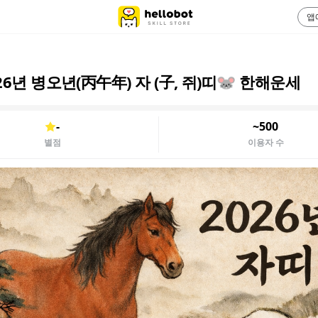
앱
26년 병오년(丙午年) 자 (子, 쥐)띠🐭 한해운세
-
~500
별점
이용자 수