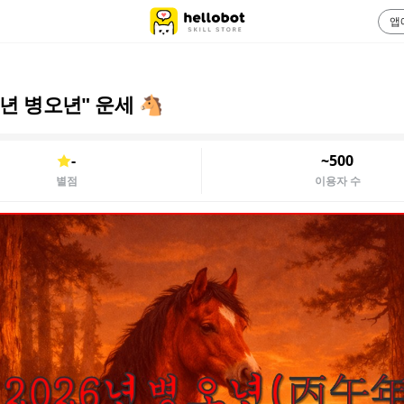
앱
6년 병오년" 운세 🐴
-
~500
별점
이용자 수