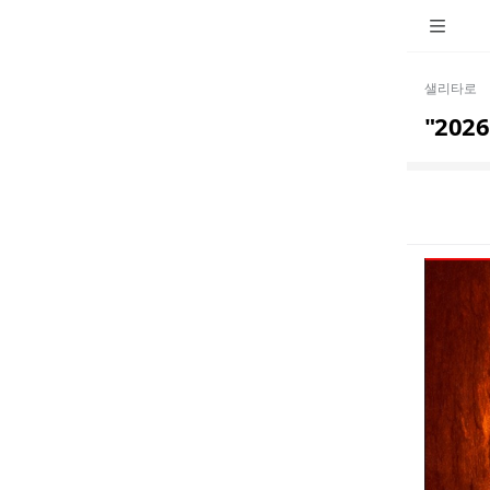
샐리타로
"202