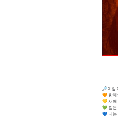
🔎이럴 
🧡 한해
💛 새
💚 힘든
💙 나