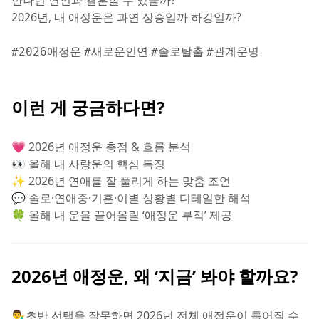
만나던 연인과 결혼할 수 있을까?
2026년, 내 애정운은 과연 상승일까 하강일까?
#2026애정운
#새로운인연
#솔로탈출
#관계운명
이런 게 궁금하다면?
💗 2026년 애정운 총점 & 흐름 분석
👀 올해 내 사랑운의 핵심 특징
✨ 2026년 연애를 잘 풀리게 하는 맞춤 조언
💬 솔로·연애중·기혼·이별 상황별 디테일한 해석
🍀 올해 내 운을 끌어올릴 ‘애정운 부적’ 제공
2026년 애정운, 왜 ‘지금’ 봐야 할까요?
💁‍♂️초반 선택을 잘못하면 2026년 전체 애정운이 틀어질 수 