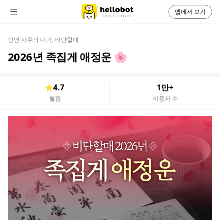
앱에서 보기
인연 사주의 대가, 비단할매
2026년 족집게 애정운 🌸
4.7
1만+
별점
이용자 수