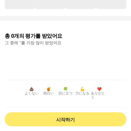
총
0
개의 평가를 받았어요
그 중에 '
'를 가장 많이 받았어요
💩
🍯
🍀
💪
❤️
よくない
面白い
役に立つ
力になる
ありがと
う
시작하기