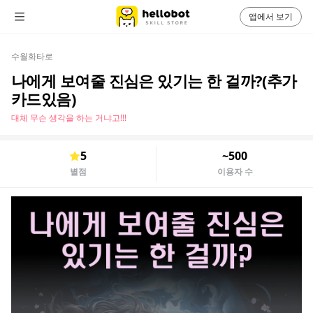
앱에서 보기
수월화타로
나에게 보여줄 진심은 있기는 한 걸까?(추가
카드있음)
대체 무슨 생각을 하는 거냐고!!!
5
~500
별점
이용자 수