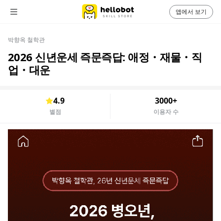
앱에서 보기
박향옥 철학관
2026 신년운세 즉문즉답: 애정・재물・직
업・대운
4.9
3000+
별점
이용자 수