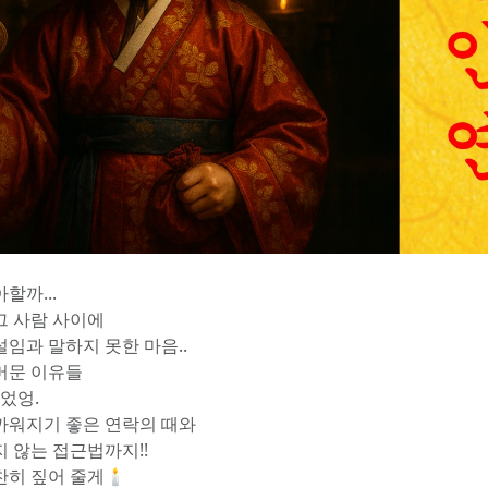
할까...
그 사람 사이에
설임과 말하지 못한 마음..
머문 이유들
들었엉.
까워지기 좋은 연락의 때와
지 않는 접근법까지!!
히 짚어 줄게🕯️