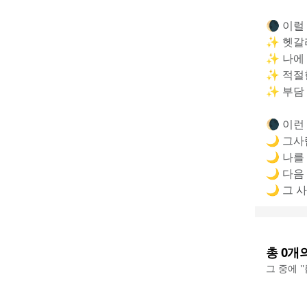
🌘 이럴
✨ 헷갈
✨ 나에
✨ 적절
✨ 부담
🌘 이런
🌙 그
🌙 나를
🌙 다음
🌙 그 
총
0
개
그 중에 '