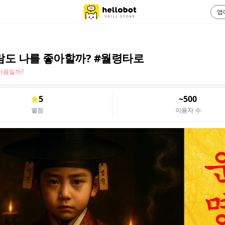
앱
람도 나를 좋아할까? #월령타로
마음일까?
5
~500
별점
이용자 수