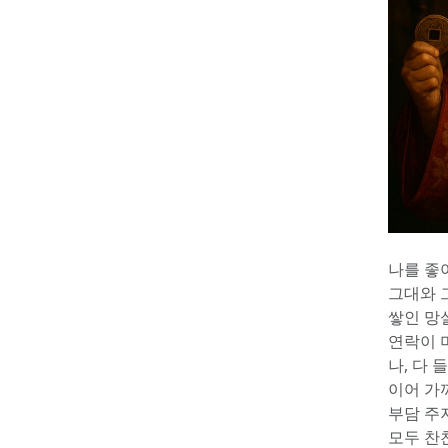
나를 좋아
그대와 
쌓인 망
연락이 
나, 다 
이어 가
부담 주
모두 찬찬