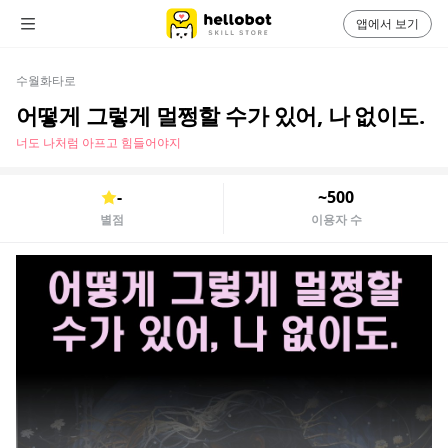
앱에서 보기
수월화타로
어떻게 그렇게 멀쩡할 수가 있어, 나 없이도.
너도 나처럼 아프고 힘들어야지
-
~500
별점
이용자 수