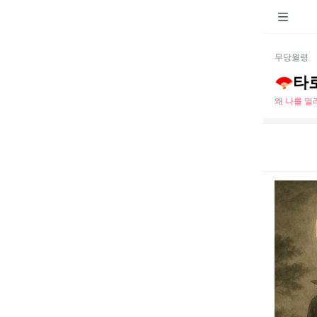
무당월령
🪭타
왜 나를 멀