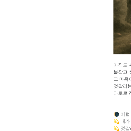
아직도 
붙잡고 싶
그 마음
엇갈리는
타로로 
🌘 이럴
💫 내
💫 엇