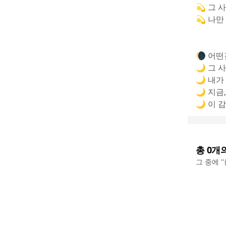
💫 그 
💫 나만
🌘 어떤
🌙 그
🌙 내가
🌙 지금
🌙 이 
총
0
개
그 중에 '