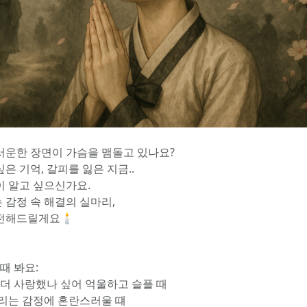
서운한 장면이 가슴을 맴돌고 있나요?
은 기억, 갈피를 잃은 지금..
이 알고 싶으신가요.
 감정 속 해결의 실마리,
전해드릴게요🕯️
 때 봐요:
가 더 사랑했나 싶어 억울하고 슬플 때
갈리는 감정에 혼란스러울 떄