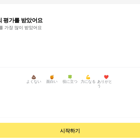
의 평가를 받았어요
'를 가장 많이 받았어요
💩
🍯
🍀
💪
❤️
よくない
面白い
役に立つ
力になる
ありがと
う
시작하기