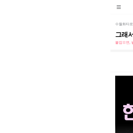
수월화타로
그래서
붙잡으면, 