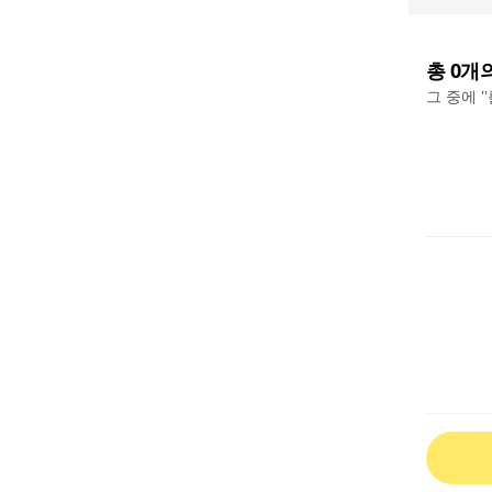
총
0
개
그 중에 '