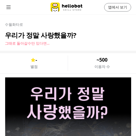
앱에서 보기
수월화타로
우리가 정말 사랑했을까?
그때로 돌아갈수만 있다면...
-
~500
별점
이용자 수