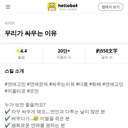
앱에서 보기
라마마
우리가 싸우는 이유
4.4
20만+
約550文字
별점
이용자 수
글자 수
스킬 소개
#연애고민 #연애문제 #싸우는이유 #다툼 #화해 #연애고민 
#커플타로 #조언
누가 보면 좋을까요?
✔️ 자꾸 싸우게 돼요... 연인과 다투는 날이 많은 분
✔️ 싸우다가...😥 이별을 겪은 분
✔️ 평화로운 연애를 원하는 분