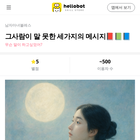
앱에서 보기
남자마녀블레스
그사람이 말 못한 세가지의 메시지📕📗📘
무슨 말이 하고싶었어?
5
~500
별점
이용자 수