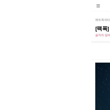
팩트폭격타
[팩폭
솔직히 말해