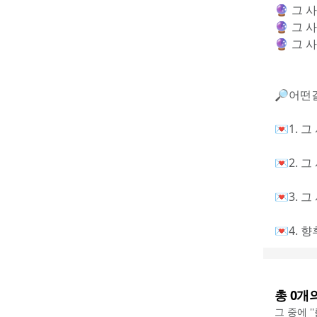
🔮 그
🔮 그
🔮 그
🔎어떤걸
💌1. 
💌2. 
💌3. 
💌4. 
총
0
개
그 중에 '