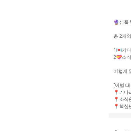
🔮심플 
총 2개의
1💌기
2💝소
이렇게 
[이럴 때
📍기다
📍소식
📍핵심