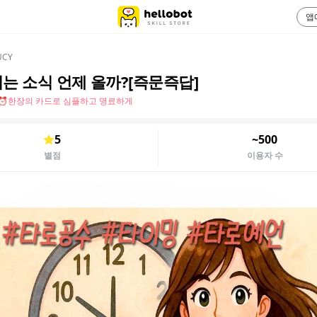
앱
CY
는 소식 언제 올까?[즉문즉답]
⏰한장의 카드로 심플하고 명료하게
5
~500
별점
이용자 수