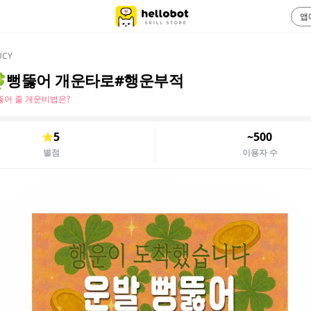
앱
CY
뻥뚫어 개운타로#행운부적
뚫어 줄 개운비법은?
5
~500
별점
이용자 수