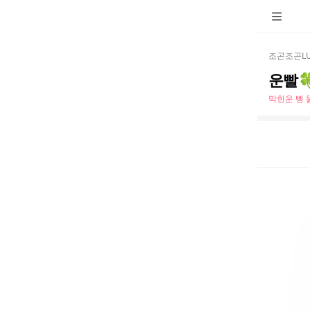
조곤조곤LU
운빨
막힌운 뻥 