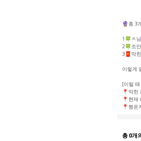
🔮총 3
1🍀ㅊ
2🍀조
3🧧막
이렇게 
[이럴 때
📍막힌
📍현재
📍행운
총
0
개