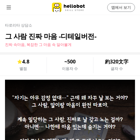
앱에서 보기
타로리타 상담소
그 사람 진짜 마음 -디테일버전-
진짜 속마음, 복잡한 그 마음 속 알아볼게
4.8
~500
約320文字
별점
이용자 수
글자 수