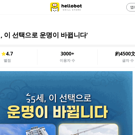
앱
세, 이 선택으로 운명이 바뀝니다'
4.7
3000+
約4500
별점
이용자 수
글자 수