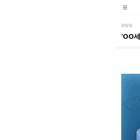
판밍밍
'OO