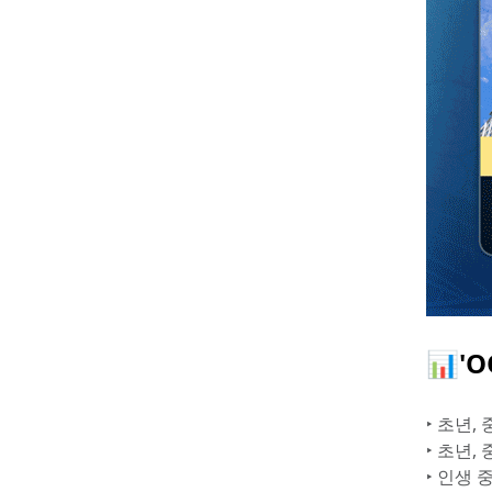
📊'
‣ 초년,
‣ 초년,
‣ 인생