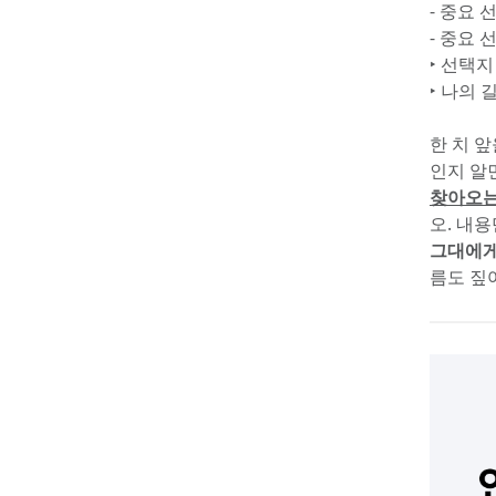
- 중요 
- 중요 
‣ 선택지
‣ 나의
한 치 앞
인지 알
찾아오는
오. 내
그대에게
름도 짚