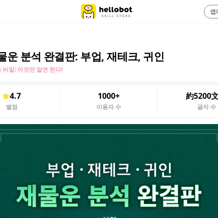
앱
재물운 분석 완결판: 부업, 재테크, 귀인
 비밀: 이것만 알면 된다!
4.7
1000+
約5200
별점
이용자 수
글자 수