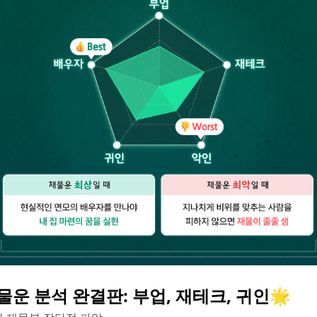
물운 분석 완결판: 부업, 재테크, 귀인🌟