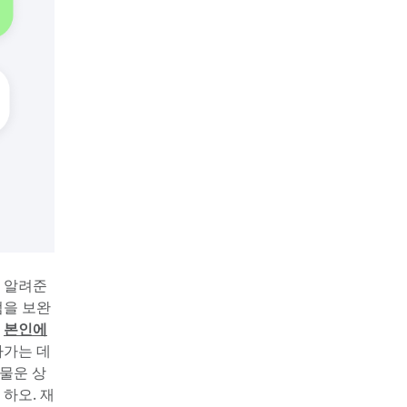
두 알려준
점을 보완
 
본인에
아가는 데
물운 상
 하오. 재