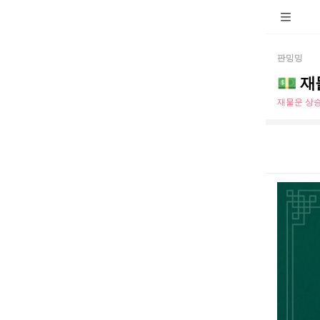
판밍밍
💵 
재물운 상승