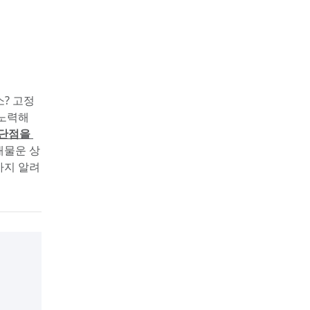
소? 고정
노력해 
단점을 
재물운 상
까지 알려