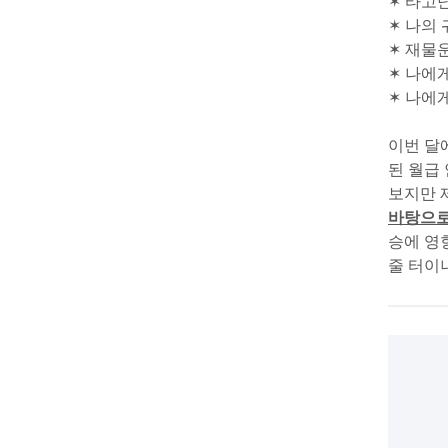
✶ 타고
✶ 나의
✶ 재물
✶ 나에
✶ 나에
이번 달에
된 월급
보지만 
바탕으로
승에 영
줄 터이