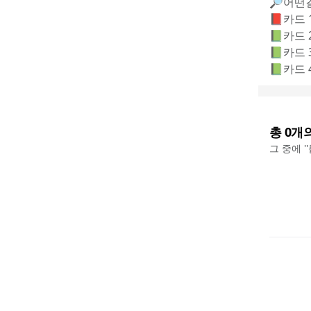
🔎어떤걸
📕카드 
📗카드
📗카드
📗카드
총
0
개
그 중에 '