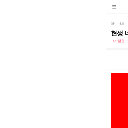
샐리타로
현생 
그사람은 도