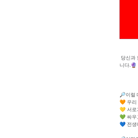
 당신과
니다.🔮 
🔎이럴 
🧡 우리
💛 서
💚 싸
💙 전생