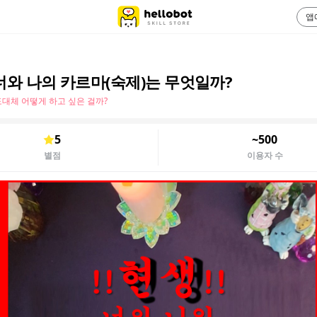
앱
너와 나의 카르마(숙제)는 무엇일까?
대체 어떻게 하고 싶은 걸까?
5
~500
별점
이용자 수