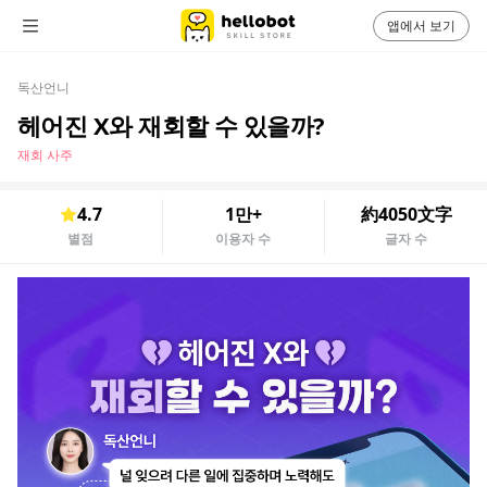
앱에서 보기
독산언니
헤어진 X와 재회할 수 있을까?
재회 사주
4.7
1만+
約4050文字
별점
이용자 수
글자 수