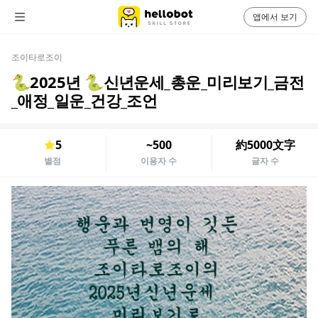
앱에서 보기
조이타로조이
🐍2025년 🐍신년운세_총운_미리보기_금전
_애정_일운_건강_조언
5
~500
約5000文字
별점
이용자 수
글자 수