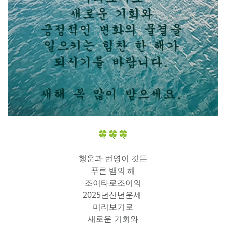
🍀🍀🍀
행운과 번영이 깃든
푸른 뱀의 해
조이타로조이의
2025년신년운세 
미리보기로
새로운 기회와