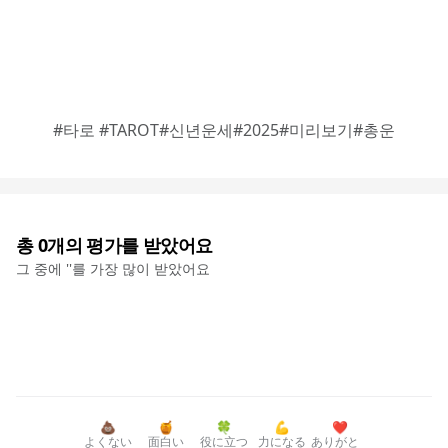
#타로 #TAROT#신년운세#2025#미리보기#총운
총
0
개의 평가를 받았어요
그 중에 '
'를 가장 많이 받았어요
💩
🍯
🍀
💪
❤️
よくない
面白い
役に立つ
力になる
ありがと