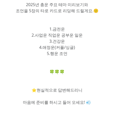
2025년 총운 주요 테마 미리보기와
조언을 5장의 타로 카드로 리딩해 드릴게요.🙂
1.금전운
2.사업운 직업운 공부운 일운
3.건강운
4.애정운(커플/싱글)
5.행운 조언
🍀🍀🍀
⭐현실적으로 답변해드리니
마음에 준비를 하시고 들어 오세요! 💨