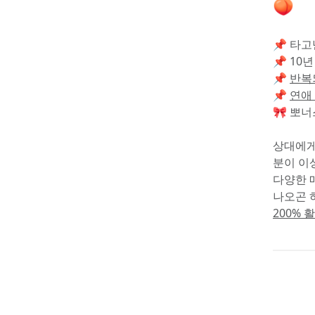
🍑
📌 타
📌 10년
📌 
반복
📌 
연애
🎀 뽀
상대에게
분이 이
다양한 
나오곤 하
200%