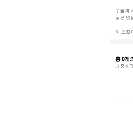
수술과 
용은 없
이 스킬
총
0
개
그 중에 '