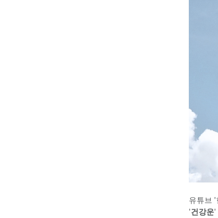
유튜브 
'
건강운