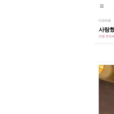
디오타로
사랑했
이젠 추억속