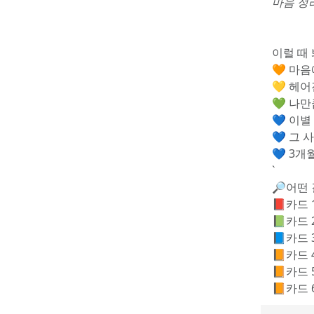
마음 정
이럴 때
🧡 마
💛 헤어
💚 나만
💙 이별
💙 그 
💙 3개
`
🔎어떤 
📕카드 
📗카드 
📘카드 
📙카드 
📙카드 
📙카드 