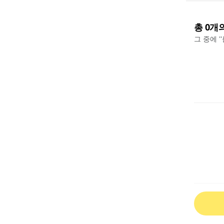
총
0
개
그 중에 '