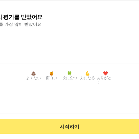
의 평가를 받았어요
'를 가장 많이 받았어요
💩
🍯
🍀
💪
❤️
よくない
面白い
役に立つ
力になる
ありがと
う
시작하기