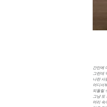
간만에 
그런데 역
나란 사람
어디서부
되돌릴 
그냥 또 
머리 속이