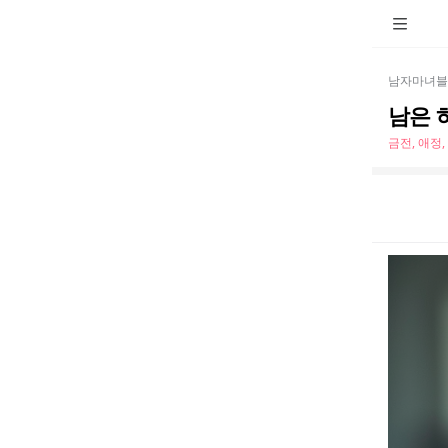
남자마녀블
남은 
금전, 애정,