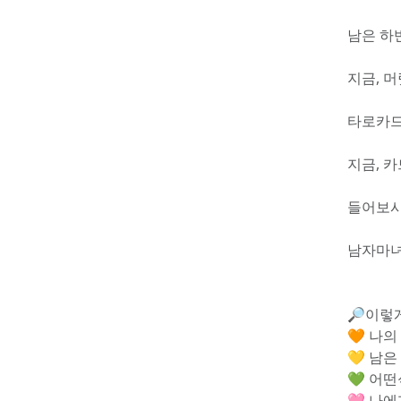
남은 하
지금, 
타로카드
지금, 
들어보시
남자마녀
🔎이렇
🧡 나의
💛 남
💚 어
🩷 나