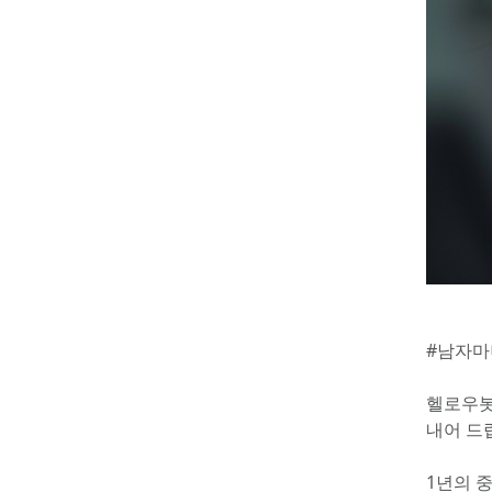
#남자마
헬로우봇
내어 드
1년의 