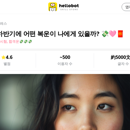
앱
레스
하반기에 어떤 복운이 나에게 있을까? 💸🩷🧧
 시험, 합격운💸💸💸
4.6
~500
約5000
별점
이용자 수
글자 수