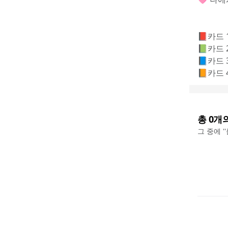
📕카드 
📗카드
📘카드
📙카드 
총
0
개
그 중에 '