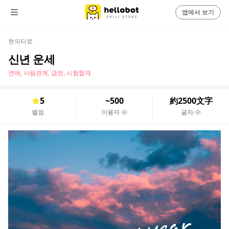
앱에서 보기
현의타로
신년 운세
연애, 사람관계, 금전, 시험합격
5
~500
約2500文字
별점
이용자 수
글자 수