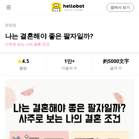
앱에서 보기
판밍밍
나는 결혼해야 좋은 팔자일까?
사주로 보는 나의 결혼 조건
4.5
1만+
約5000文字
별점
이용자 수
글자 수