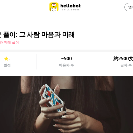
앱
 풀이: 그 사람 마음과 미래
와 미래 풀이
-
~500
約2500
별점
이용자 수
글자 수