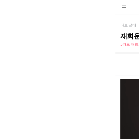
타로 선배
재회운
5카드 재회