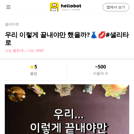
앱에서 보기
샐리타로
우리 이렇게 끝내야만 했을까?👗💋#샐리타
로
나는 힘든데... 너는 어때?
5
~500
별점
이용자 수