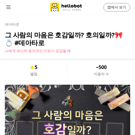
앱에서 보기
데아타로
그 사람의 마음은 호감일까? 호의일까?🎀
💍 #데아타로
나에게 유난히 호의적인 이유가 궁금할 때
5
~500
별점
이용자 수