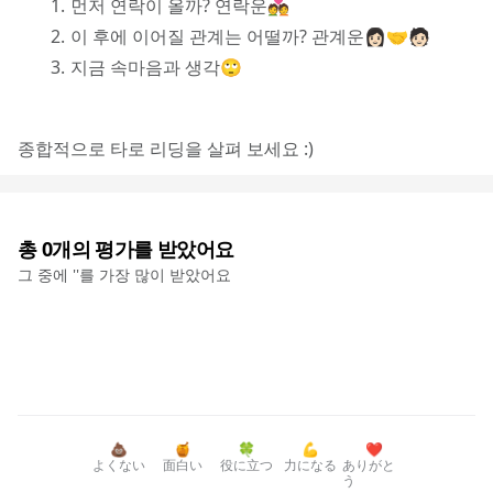
먼저 연락이 올까? 연락운💑
이 후에 이어질 관계는 어떨까? 관계운👩🏻‍🤝‍🧑🏻
지금 속마음과 생각🙄
종합적으로 타로 리딩을 살펴 보세요 :)
총
0
개의 평가를 받았어요
그 중에 '
'를 가장 많이 받았어요
💩
🍯
🍀
💪
❤️
よくない
面白い
役に立つ
力になる
ありがと
う