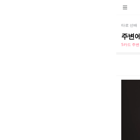
타로 선배
주변에
5카드 주변