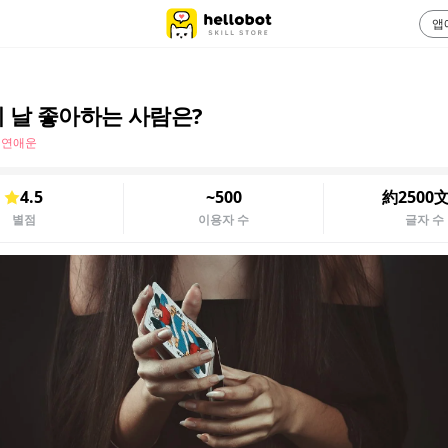
앱
 날 좋아하는 사람은?
 연애운
4.5
~500
約2500
별점
이용자 수
글자 수