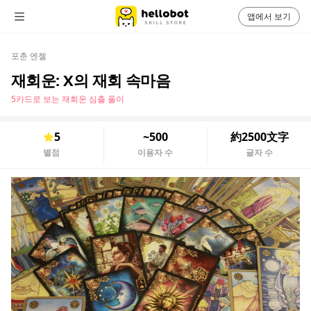
앱에서 보기
포춘 엔젤
재회운: X의 재회 속마음
5카드로 보는 재회운 심츨 풀이
5
~500
約2500文字
별점
이용자 수
글자 수