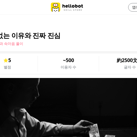
앱
없는 이유와 진짜 진심
과 속마음 풀이
5
~500
約2500
별점
이용자 수
글자 수