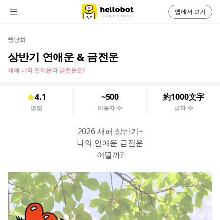
앱에서 보기
빵냥희
상반기 연애운 & 금전운
새해 나의 연애운과 금전운은?
4.1
~500
約1000文字
별점
이용자 수
글자 수
2026 새해 상반기~
나의 연애운 금전운
어떨까?