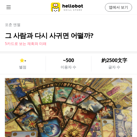
앱에서 보기
포춘 엔젤
그 사람과 다시 사귀면 어떨까?
5카드로 보는 재회와 미래
-
~500
約2500文字
별점
이용자 수
글자 수