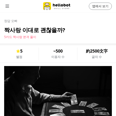
앱에서 보기
정답 오빠
짝사랑 이대로 괜찮을까?
5카드 짝사랑 본격 풀이
5
~500
約2500文字
별점
이용자 수
글자 수