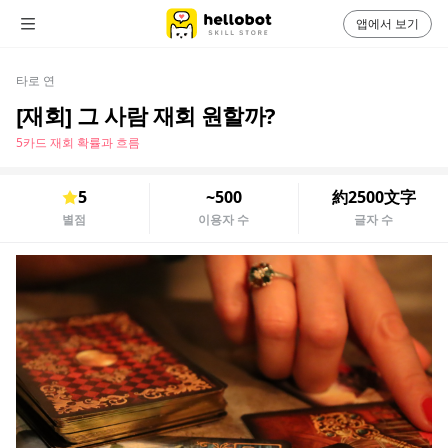
앱에서 보기
타로 연
[재회] 그 사람 재회 원할까?
5카드 재회 확률과 흐름
5
~500
約2500文字
별점
이용자 수
글자 수