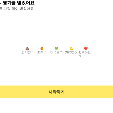
의 평가를 받았어요
'를 가장 많이 받았어요
💩
🍯
🍀
💪
❤️
よくない
面白い
役に立つ
力になる
ありがと
う
시작하기