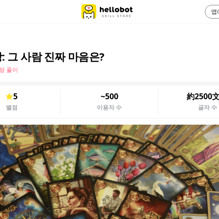
앱
: 그 사람 진짜 마음은?
랑 풀이
5
~500
約2500
별점
이용자 수
글자 수