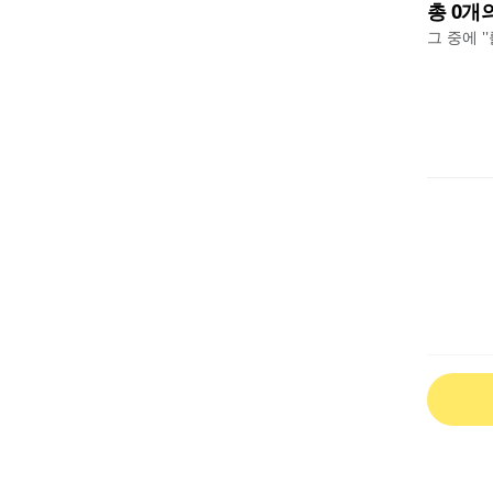
총
0
개
그 중에 '