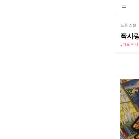
포춘 엔젤
짝사랑
5카드 짝사