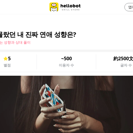
앱
몰랐던 내 진짜 연애 성향은?
는 성향과 상대 풀이
5
~500
約2500
별점
이용자 수
글자 수