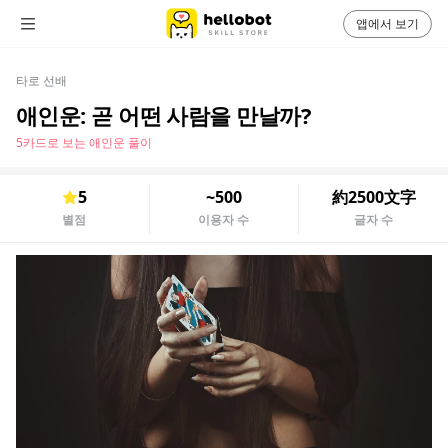
앱에서 보기
타로 선배
애인운: 곧 어떤 사람을 만날까?
5카드로 보는 애인운 풀이
5
~500
約2500文字
별점
이용자 수
글자 수