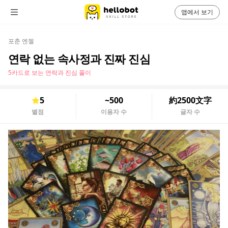
앱에서 보기
포춘 엔젤
연락 없는 속사정과 진짜 진심
5카드로 보는 연락과 진심 풀이
5
~500
約2500文字
별점
이용자 수
글자 수