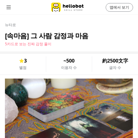
앱에서 보기
뉴타로
[속마음] 그 사람 감정과 마음
5카드로 보는 진짜 감정 풀이
3
~500
約2500文字
별점
이용자 수
글자 수