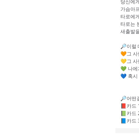
당신에게
가슴아프
타로에게
타로는 
새출발을
🔎이럴 
🧡그 
💛그 
💚 나
💙 혹
🔎어떤걸
📕카드 
📗카드 
📘카드 