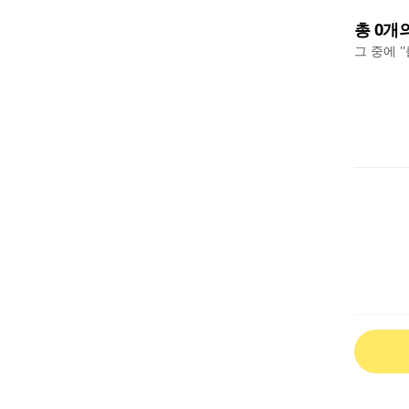
총
0
개
그 중에 '