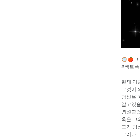
🪞🍎
#팩트
현재 이
그것이 
당신은 
알고있
영원할것
혹은 그
그가 당
그러나 