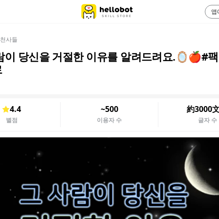
앱
천사들
람이 당신을 거절한 이유를 알려드려요.🪞🍎#
로
4.4
~500
約3000
별점
이용자 수
글자 수