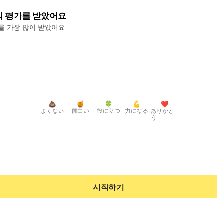
의 평가를 받았어요
'를 가장 많이 받았어요
💩
🍯
🍀
💪
❤️
よくない
面白い
役に立つ
力になる
ありがと
う
시작하기