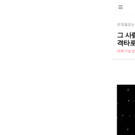
운명을읽는
그 사
격타
재회가능성