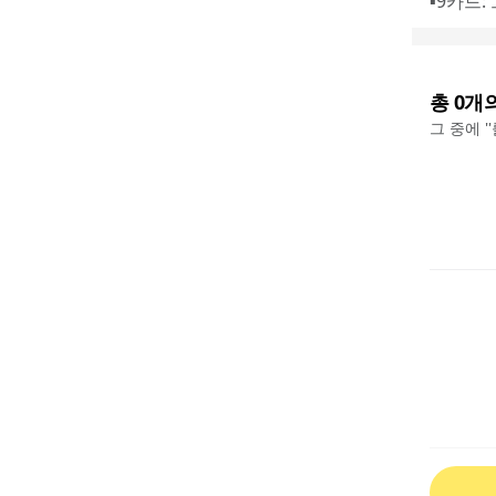
▪️9카드
총
0
개
그 중에 '