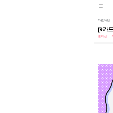
타로아델
[9카
멀어진 그 