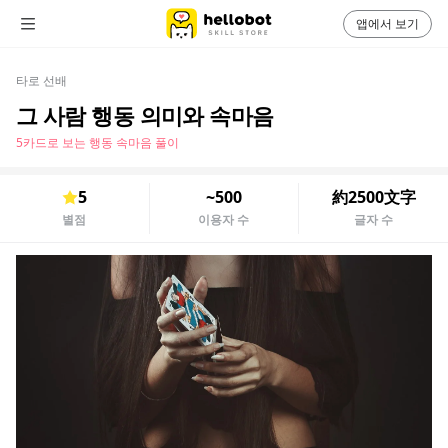
앱에서 보기
타로 선배
그 사람 행동 의미와 속마음
5카드로 보는 행동 속마음 풀이
5
~500
約2500文字
별점
이용자 수
글자 수